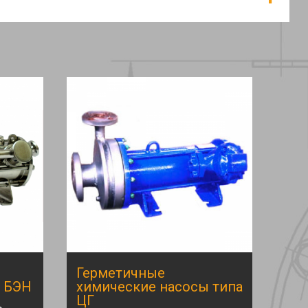
Герметичные
 БЭН
химические насосы типа
ЦГ