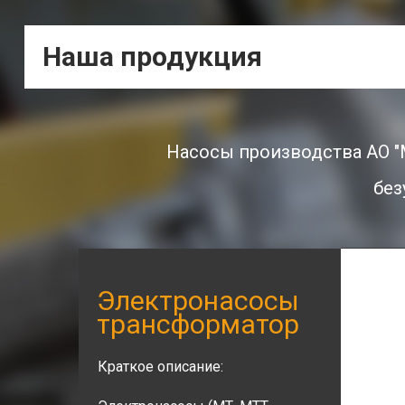
Наша продукция
Насосы производства АО 
без
Электронасосы
Электронасосы
трансформаторные
типа ГНОМ
Краткое описание:
Краткое описание: