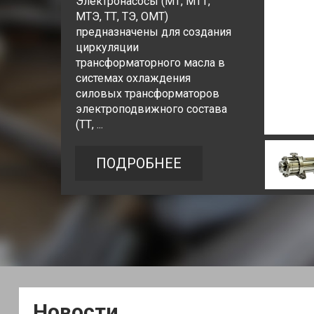
Электронасосы (МТ, МТТ,
Электронасосы типа ГНОМ
МТЭ, ТТ, ТЭ, ОМТ)
предназначены для откачки
предназначены для создания
загрязненных, в том числе
циркуляции
дренажных, грунтовых вод
трансформаторного масла в
из котлованов, карьеров,
системах охлаждения
сборников на строящихся или
силовых трансформаторов
действующих объектах ...
электроподвижного состава
(ТТ, ...
ПОДРОБНЕЕ
ПОДРОБНЕЕ
Новости