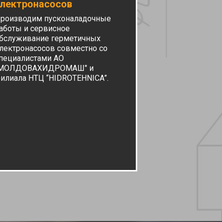
лектронасосов
роизводим пусконаладочные
аботы и сервисное
бслуживание герметичных
лектронасосов совместно со
пециалистами АО
МОЛДОВАХИДРОМАШ" и
илиала НТЦ “HIDROTEHNICA”.