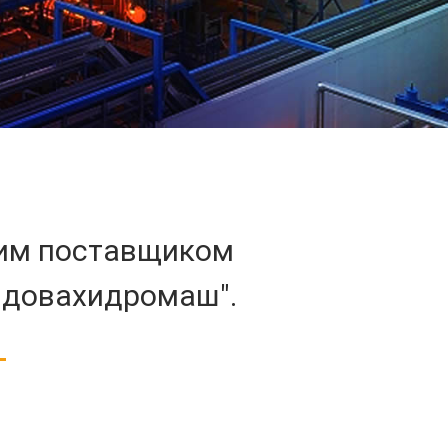
ущим поставщиком
лдовахидромаш".