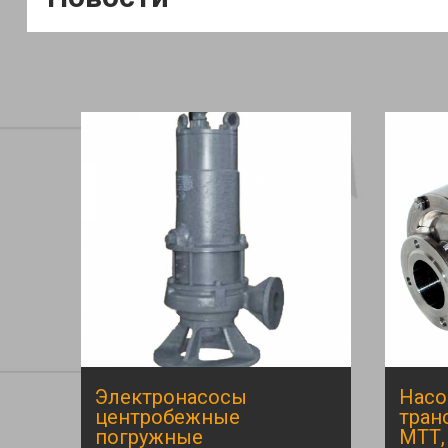
Электронасосы
Нас
центробежные
тран
погружные
МТТ,