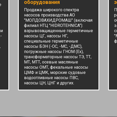
оборудования
э
е
Продажа широкого спектра
П
насосов производства АО
р
"МОЛДОВАХИДРОМАШ" (включая
о
филиал НТЦ "HIDROTEHNICA"):
э
ии
взрывозащищенные герметичные
с
-
насосы ЦГ, насосы НГ,
"
специальные герметичные
ф
,
насосы БЭН (-ОС, -МС, -ДМС),
погружные насосы ГНОМ (Ех),
трансформаторные насосы ТЭ, ТТ,
МТ, МТТ, осевые масляные
насосы ОМТ, фекальные насосы
ЦМФ и ЦМК, морские судовые
водоотливные насосы ПВС,
насосы ЦН, ЦНГ и других.